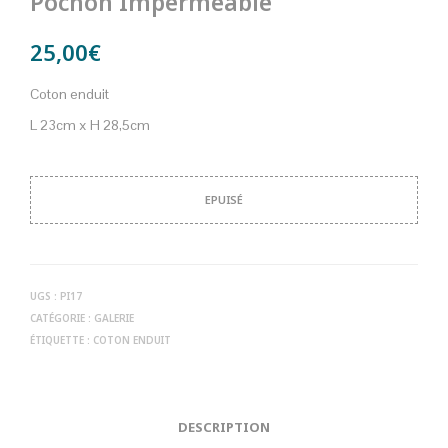
Pochon Imperméable
25,00
€
Coton enduit
L 23cm x H 28,5cm
EPUISÉ
UGS :
PI17
CATÉGORIE :
GALERIE
ÉTIQUETTE :
COTON ENDUIT
DESCRIPTION