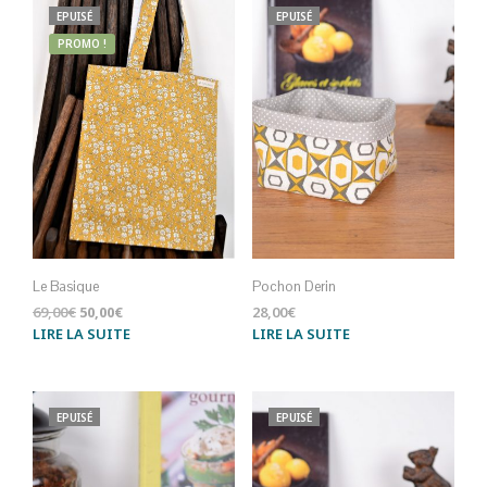
EPUISÉ
EPUISÉ
PROMO !
Le Basique
Pochon Derin
Le
Le
69,00
€
50,00
€
28,00
€
prix
prix
LIRE LA SUITE
LIRE LA SUITE
initial
actuel
était :
est :
69,00€.
50,00€.
EPUISÉ
EPUISÉ