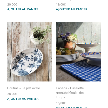
20,00
€
19,00
€
AJOUTER AU PANIER
AJOUTER AU PANIER
Boutras – Le plat ovale
Canada – L’assiette
montée Moulin des
28,00
€
Loups
AJOUTER AU PANIER
16,00
€
AJOUTER AU PANIER