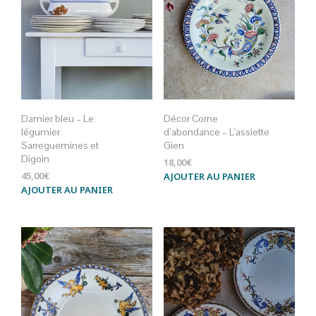
Damier bleu – Le
Décor Corne
légumier
d’abondance – L’assiette
Sarreguemines et
Gien
Digoin
18,00
€
45,00
€
AJOUTER AU PANIER
AJOUTER AU PANIER