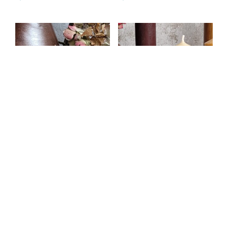
Grès – Petit beurrier –
Grès – Petit beurrier –
Bougeoir
Bougeoir
4,00
€
5,00
€
AJOUTER AU PANIER
AJOUTER AU PANIER