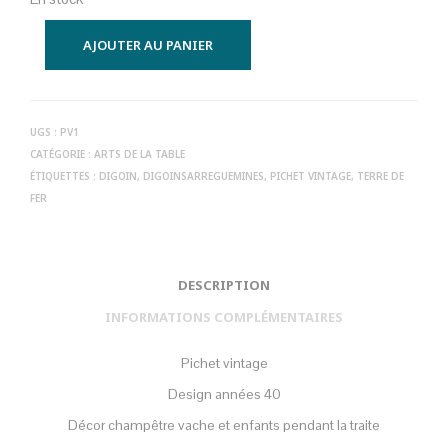
AJOUTER AU PANIER
UGS :
PV1
CATÉGORIE :
ARTS DE LA TABLE
ÉTIQUETTES :
DIGOIN
,
DIGOINSARREGUEMINES
,
PICHET VINTAGE
,
TERRE DE
FER
DESCRIPTION
INFORMATIONS COMPLÉMENTAIRES
Pichet vintage
Design années 40
Décor champêtre vache et enfants pendant la traite