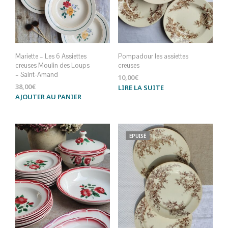
Mariette – Les 6 Assiettes
Pompadour les assiettes
creuses Moulin des Loups
creuses
– Saint-Amand
10,00
€
38,00
€
LIRE LA SUITE
AJOUTER AU PANIER
EPUISÉ