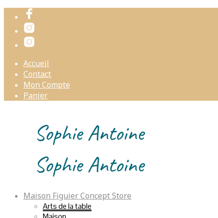
Accueil
Contact
Mon Compte
Panier
Maison Figuier Concept Store
Arts de la table
Maison