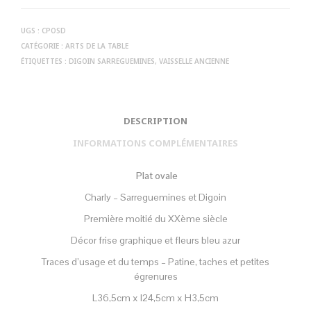
UGS :
CPOSD
CATÉGORIE :
ARTS DE LA TABLE
ÉTIQUETTES :
DIGOIN SARREGUEMINES
,
VAISSELLE ANCIENNE
DESCRIPTION
INFORMATIONS COMPLÉMENTAIRES
Plat ovale
Charly – Sarreguemines et Digoin
Première moitié du XXème siècle
Décor frise graphique et fleurs bleu azur
Traces d’usage et du temps – Patine, taches et petites
égrenures
L36,5cm x l24,5cm x H3,5cm