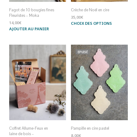
Fagot de 10 bougies fines
Crèche de Noël en cire
Fleuristes – Moka
35,00
€
14,00
€
Ce
CHOIX DES OPTIONS
AJOUTER AU PANIER
produ
a
plus
varia
EPUISÉ
Les
opti
peuv
être
choi
sur
la
page
du
produ
Coffret Allume-Feux en
Pampille en cire pastel
laine de bois –
8,00
€