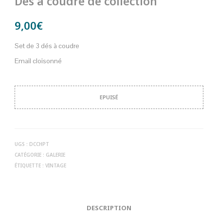
Dés à coudre de collection
9,00
€
Set de 3 dés à coudre
Email cloisonné
EPUISÉ
UGS :
DCCHPT
CATÉGORIE :
GALERIE
ÉTIQUETTE :
VINTAGE
DESCRIPTION