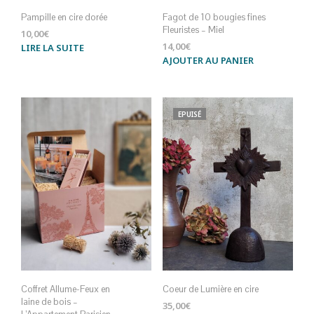
Pampille en cire dorée
Fagot de 10 bougies fines
Fleuristes – Miel
10,00
€
14,00
€
LIRE LA SUITE
AJOUTER AU PANIER
EPUISÉ
Coffret Allume-Feux en
Coeur de Lumière en cire
laine de bois –
35,00
€