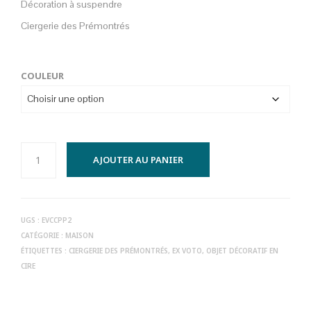
Décoration à suspendre
Ciergerie des Prémontrés
COULEUR
AJOUTER AU PANIER
UGS :
EVCCPP2
CATÉGORIE :
MAISON
ÉTIQUETTES :
CIERGERIE DES PRÉMONTRÉS
,
EX VOTO
,
OBJET DÉCORATIF EN
CIRE