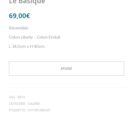
Le Basique
69,00
€
Réversible
Coton Liberty – Coton Enduit
L 34,5cm x H 40cm
EPUISÉ
UGS :
BE13
CATÉGORIE :
GALERIE
ÉTIQUETTE :
COTON ENDUIT