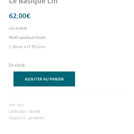
Le Basique Lin
62,00
€
Lin enduit
Motif appliqué Etoile
L 36cm x H 39,5cm
En stock
AJOUTER AU PANIER
UGS :
BL2
CATÉGORIE :
GALERIE
ÉTIQUETTE :
LIN ENDUIT