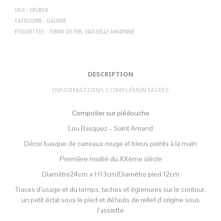
UGS :
CPLBSA
CATÉGORIE :
GALERIE
ÉTIQUETTES :
TERRE DE FER
,
VAISSELLE ANCIENNE
DESCRIPTION
INFORMATIONS COMPLÉMENTAIRES
Compotier sur piédouche
Lou Basquez – Saint Amand
Décor basque de carreaux rouge et bleus peints à la main
Première moitié du XXème siècle
Diamètre24cm x H13cm/Diamètre pied 12cm
Traces d’usage et du temps, taches et égrenures sur le contour,
un petit éclat sous le pied et défauts de relief d’origine sous
l’assiette