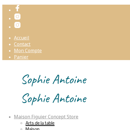
Accueil
Contact
Mon Compte
Panier
Maison Figuier Concept Store
Arts de la table
Maison