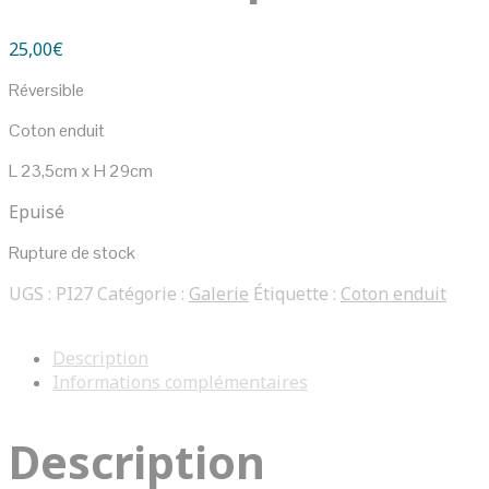
25,00
€
Réversible
Coton enduit
L 23,5cm x H 29cm
Epuisé
Rupture de stock
UGS :
PI27
Catégorie :
Galerie
Étiquette :
Coton enduit
Description
Informations complémentaires
Description