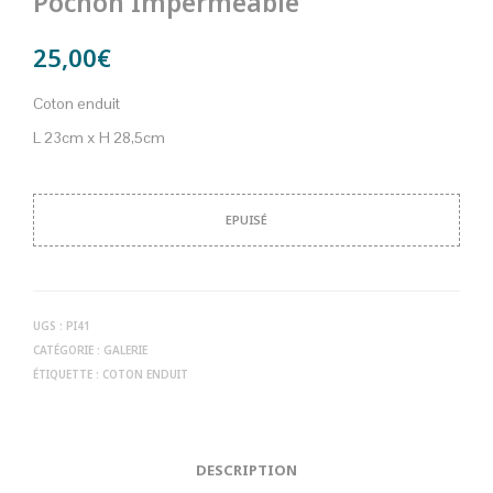
Pochon Imperméable
25,00
€
Coton enduit
L 23cm x H 28,5cm
EPUISÉ
UGS :
PI41
CATÉGORIE :
GALERIE
ÉTIQUETTE :
COTON ENDUIT
DESCRIPTION