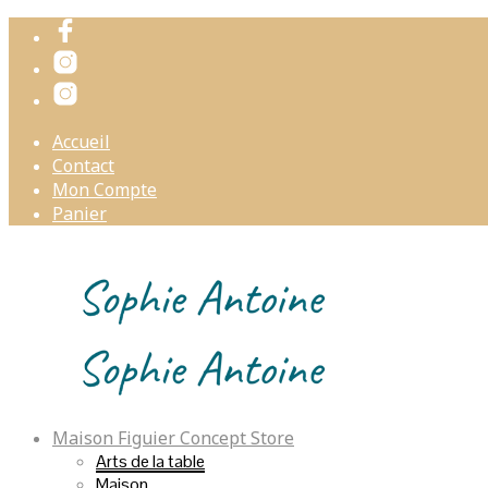
Accueil
Contact
Mon Compte
Panier
Maison Figuier Concept Store
Arts de la table
Maison