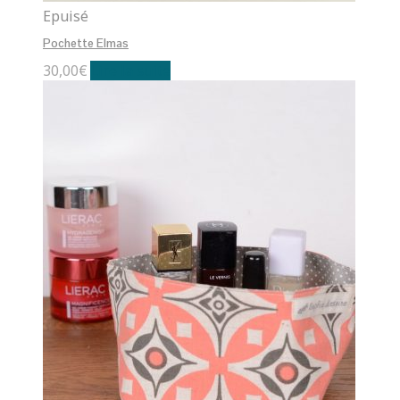
Epuisé
Pochette Elmas
30,00
€
Lire la suite