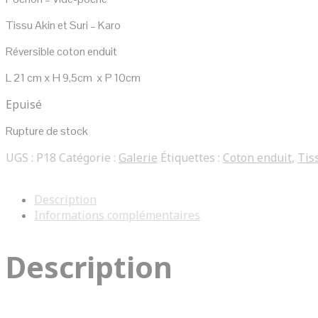
Tissu Akin et Suri – Karo
Réversible coton enduit
L 21 cm x H 9,5cm x P 10cm
Epuisé
Rupture de stock
UGS :
P18
Catégorie :
Galerie
Étiquettes :
Coton enduit
,
Tis
Description
Informations complémentaires
Description