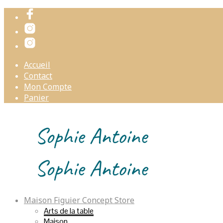
Accueil
Contact
Mon Compte
Panier
Maison Figuier Concept Store
Arts de la table
Maison